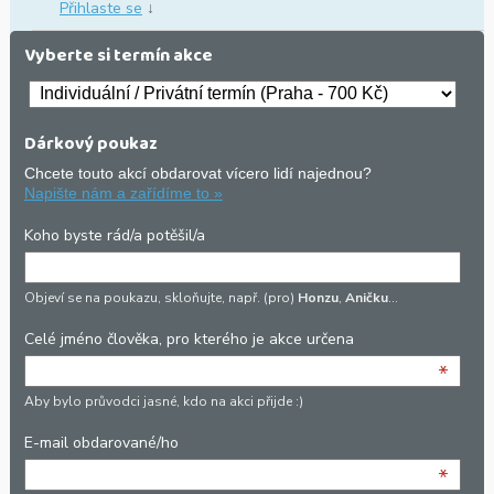
Přihlaste se
↓
Vyberte si termín akce
Dárkový poukaz
Chcete touto akcí obdarovat vícero lidí najednou?
Napište nám a zařídíme to »
Koho byste rád/a potěšil/a
Objeví se na poukazu, skloňujte, např. (pro)
Honzu
,
Aničku
…
Celé jméno člověka, pro kterého je akce určena
*
Aby bylo průvodci jasné, kdo na akci přijde :)
E-mail obdarované/ho
*