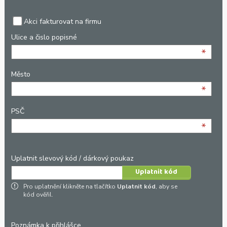
Akci fakturovat na firmu
Ulice a čislo popisné
*
Město
*
PSČ
*
Uplatnit slevový kód / dárkový poukaz
Pro uplatnění klikněte na tlačítko
Uplatnit kód
, aby se
kód ověřil.
Poznámka k přihlášce