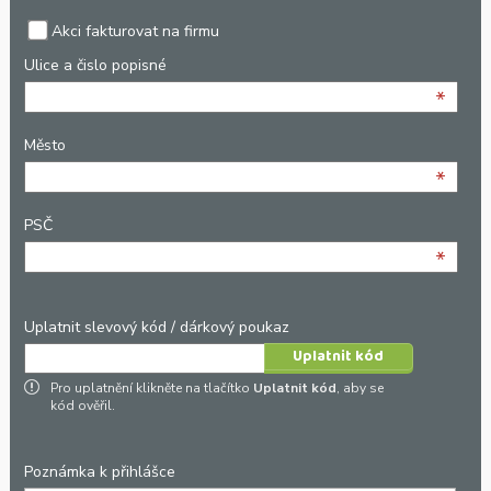
Akci fakturovat na firmu
Ulice a čislo popisné
*
Město
*
PSČ
*
Uplatnit slevový kód / dárkový poukaz
Pro uplatnění klikněte na tlačítko
Uplatnit kód
, aby se
kód ověřil.
Poznámka k přihlášce