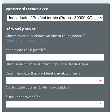
Vyberte si termín akce
Dárkový poukaz
Chcete touto akcí obdarovat vícero lidí najednou?
Napište nám a zařídíme to »
Koho byste rád/a potěšil/a
Objeví se na poukazu, skloňujte, např. (pro)
Honzu
,
Aničku
…
Celé jméno člověka, pro kterého je akce určena
*
Aby bylo průvodci jasné, kdo na akci přijde :)
E-mail obdarované/ho
*