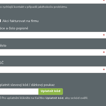
*
ro rychlejší kontakt v případě jakéhokoliv problému.
Akci fakturovat na firmu
lice a čislo popisné
*
ěsto
*
SČ
*
platnit slevový kód / dárkový poukaz
Pro uplatnění klikněte na tlačítko
Uplatnit kód
, aby se kód ověřil.