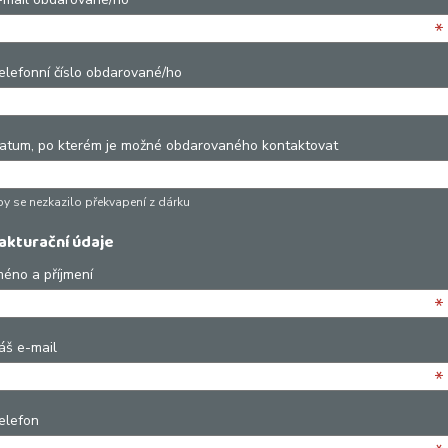
*
elefonní číslo obdarované/ho
atum, po kterém je možné obdarovaného kontaktovat
by se nezkazilo překvapení z dárku
akturační údaje
méno a příjmení
*
áš e-mail
*
elefon