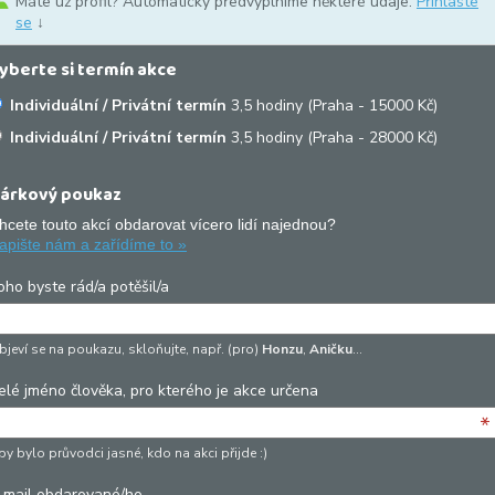
Máte už profil? Automaticky předvyplníme některé údaje.
Přihlaste
se
↓
yberte si termín akce
Individuální / Privátní termín
3,5 hodiny (Praha - 15000 Kč)
Individuální / Privátní termín
3,5 hodiny (Praha - 28000 Kč)
árkový poukaz
hcete touto akcí obdarovat vícero lidí najednou?
apište nám a zařídíme to »
oho byste rád/a potěšil/a
bjeví se na poukazu, skloňujte, např. (pro)
Honzu
,
Aničku
…
elé jméno člověka, pro kterého je akce určena
*
y bylo průvodci jasné, kdo na akci přijde :)
-mail obdarované/ho