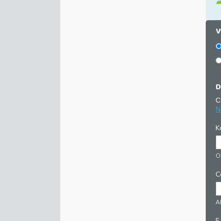
V
D
C
N
K
O
C
Ab
E