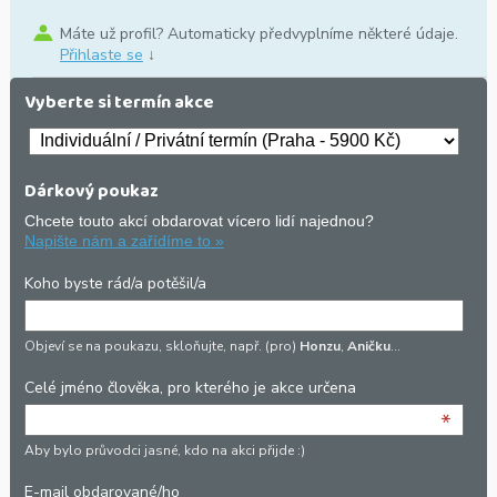
Máte už profil? Automaticky předvyplníme některé údaje.
Přihlaste se
↓
Vyberte si termín akce
Dárkový poukaz
Chcete touto akcí obdarovat vícero lidí najednou?
Napište nám a zařídíme to »
Koho byste rád/a potěšil/a
Objeví se na poukazu, skloňujte, např. (pro)
Honzu
,
Aničku
…
Celé jméno člověka, pro kterého je akce určena
*
Aby bylo průvodci jasné, kdo na akci přijde :)
E-mail obdarované/ho