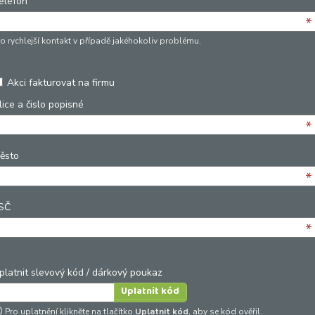
elefon
*
ro rychlejší kontakt v případě jakéhokoliv problému.
Akci fakturovat na firmu
lice a čislo popisné
*
ěsto
*
SČ
*
platnit slevový kód / dárkový poukaz
Pro uplatnění klikněte na tlačítko
Uplatnit kód
, aby se kód ověřil.