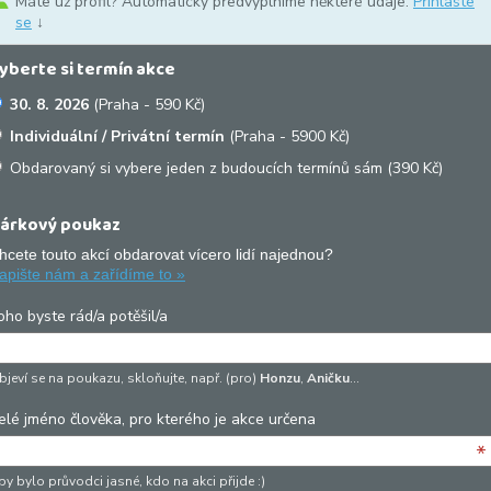
Máte už profil? Automaticky předvyplníme některé údaje.
Přihlaste
se
↓
yberte si termín akce
30. 8. 2026
(Praha - 590 Kč)
Individuální / Privátní termín
(Praha - 5900 Kč)
Obdarovaný si vybere jeden z budoucích termínů sám (390 Kč)
árkový poukaz
hcete touto akcí obdarovat vícero lidí najednou?
apište nám a zařídíme to »
oho byste rád/a potěšil/a
bjeví se na poukazu, skloňujte, např. (pro)
Honzu
,
Aničku
…
elé jméno člověka, pro kterého je akce určena
*
y bylo průvodci jasné, kdo na akci přijde :)