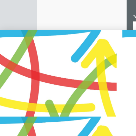
P
C
p