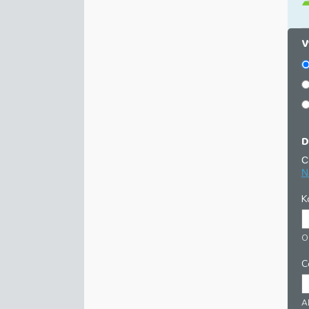
V
D
C
N
K
O
C
Ab