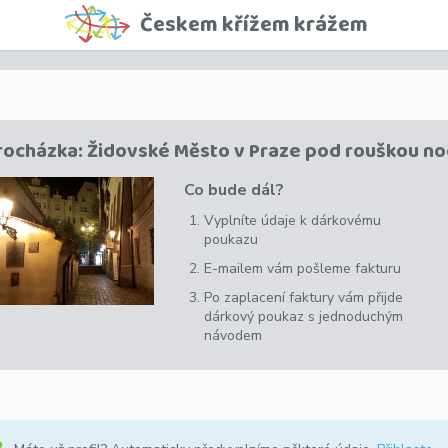
Českem křížem krážem
rocházka: Židovské Město v Praze pod rouškou no
Co bude dál?
Vyplníte údaje k dárkovému
poukazu
E-mailem vám pošleme fakturu
Po zaplacení faktury vám přijde
dárkový poukaz s jednoduchým
návodem