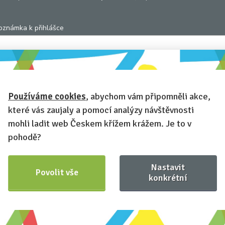
oznámka k přihlášce
hcete-li se na cokoli zeptat, nebo ke své přihlášce poznamenat.
Používáme cookies
, abychom vám připomněli akce,
Anonymní profil
– odesláním přihlášky se automaticky vytvoří váš
které vás zaujaly a pomocí analýzy návštěvnosti
rofil na Českem křížem krážem. Zatrhněte tuto volbu a profil bude skryt
mohli ladit web Českem křížem krážem. Je to v
Chci dostávat newsletter Českem křížem krážem
pohodě?
Nastavit
Povolit vše
konkrétní