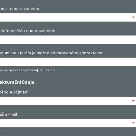
-mail obdarované/ho
*
elefonní číslo obdarované/ho
atum, po kterém je možné obdarovaného kontaktovat
by se nezkazilo překvapení z dárku
akturační údaje
méno a příjmení
*
áš e-mail
*