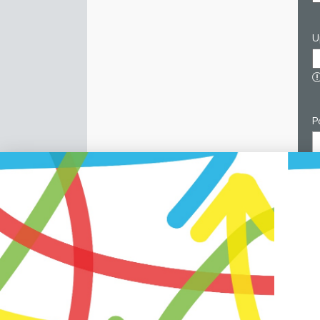
U
P
C
p