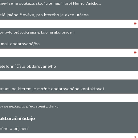
bjeví se na poukazu, skloňujte, např. (pro)
Honzu
,
Aničku
…
elé jméno člověka, pro kterého je akce určena
*
y bylo průvodci jasné, kdo na akci přijde :)
-mail obdarované/ho
*
elefonní číslo obdarované/ho
atum, po kterém je možné obdarovaného kontaktovat
by se nezkazilo překvapení z dárku
akturační údaje
méno a příjmení