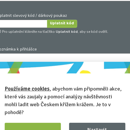
platnit slevový kód / dárkový poukaz
Pro uplatnění klikněte na tlačítko
Uplatnit kód
, aby se kód ověřil.
oznámka k přihlášce
hcete-li se na cokoli zeptat, nebo ke své přihlášce poznamenat.
Používáme cookies
, abychom vám připomněli akce,
Anonymní profil
– odesláním přihlášky se automaticky vytvoří váš
které vás zaujaly a pomocí analýzy návštěvnosti
rofil na Českem křížem krážem. Zatrhněte tuto volbu a profil bude skryt
mohli ladit web Českem křížem krážem. Je to v
Chci dostávat newsletter Českem křížem krážem
pohodě?
Nastavit