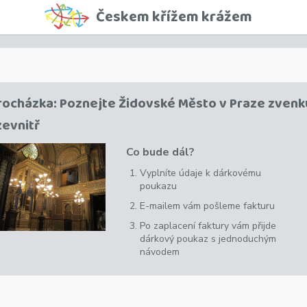
Českem křížem krážem
rocházka: Poznejte Židovské Město v Praze zvenk
 zevnitř
Co bude dál?
Vyplníte údaje k dárkovému
poukazu
E-mailem vám pošleme fakturu
Po zaplacení faktury vám přijde
dárkový poukaz s jednoduchým
návodem