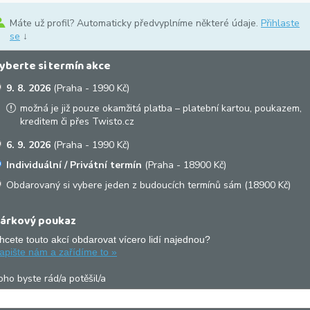
Máte už profil? Automaticky předvyplníme některé údaje.
Přihlaste
se
↓
yberte si termín akce
9. 8. 2026
(Praha - 1990 Kč)
možná je již pouze okamžitá platba – platební kartou, poukazem,
kreditem či přes Twisto.cz
6. 9. 2026
(Praha - 1990 Kč)
Individuální / Privátní termín
(Praha - 18900 Kč)
Obdarovaný si vybere jeden z budoucích termínů sám (18900 Kč)
árkový poukaz
hcete touto akcí obdarovat vícero lidí najednou?
apište nám a zařídíme to »
oho byste rád/a potěšil/a