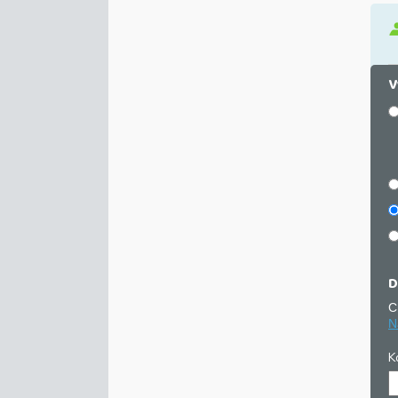
V
D
C
N
K