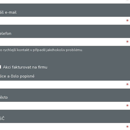
*
áš e-mail
*
elefon
*
ro rychlejší kontakt v případě jakéhokoliv problému.
Akci fakturovat na firmu
lice a čislo popisné
*
ěsto
*
SČ
*