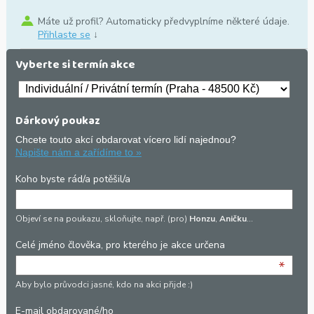
Máte už profil? Automaticky předvyplníme některé údaje.
Přihlaste se
↓
Vyberte si termín akce
Dárkový poukaz
Chcete touto akcí obdarovat vícero lidí najednou?
Napište nám a zařídíme to »
Koho byste rád/a potěšil/a
Objeví se na poukazu, skloňujte, např. (pro)
Honzu
,
Aničku
…
Celé jméno člověka, pro kterého je akce určena
*
Aby bylo průvodci jasné, kdo na akci přijde :)
E-mail obdarované/ho