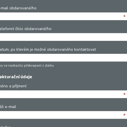
-mail obdarované/ho
*
elefonní číslo obdarované/ho
atum, po kterém je možné obdarovaného kontaktovat
by se nezkazilo překvapení z dárku
akturační údaje
méno a příjmení
*
áš e-mail
*