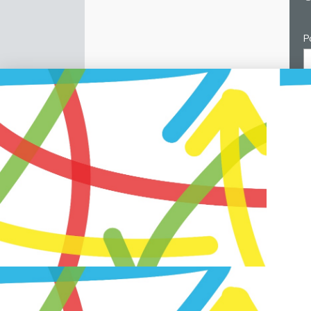
P
C
p