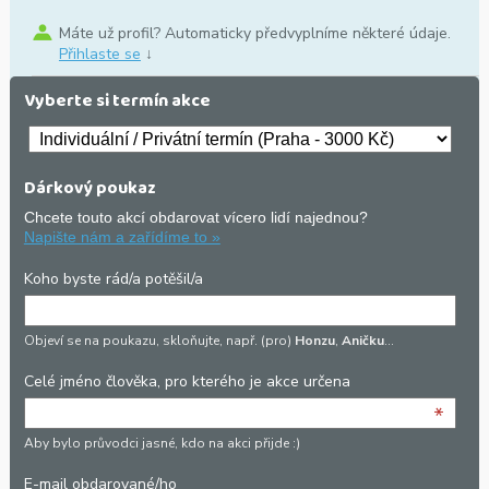
Máte už profil? Automaticky předvyplníme některé údaje.
Přihlaste se
↓
Vyberte si termín akce
Dárkový poukaz
Chcete touto akcí obdarovat vícero lidí najednou?
Napište nám a zařídíme to »
Koho byste rád/a potěšil/a
Objeví se na poukazu, skloňujte, např. (pro)
Honzu
,
Aničku
…
Celé jméno člověka, pro kterého je akce určena
*
Aby bylo průvodci jasné, kdo na akci přijde :)
E-mail obdarované/ho