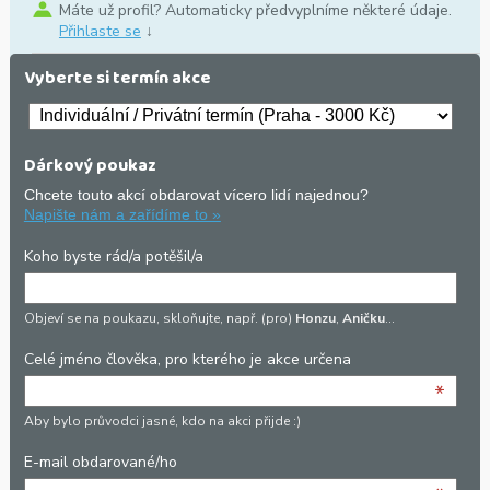
Máte už profil? Automaticky předvyplníme některé údaje.
Přihlaste se
↓
Vyberte si termín akce
Dárkový poukaz
Chcete touto akcí obdarovat vícero lidí najednou?
Napište nám a zařídíme to »
Koho byste rád/a potěšil/a
Objeví se na poukazu, skloňujte, např. (pro)
Honzu
,
Aničku
…
Celé jméno člověka, pro kterého je akce určena
*
Aby bylo průvodci jasné, kdo na akci přijde :)
E-mail obdarované/ho