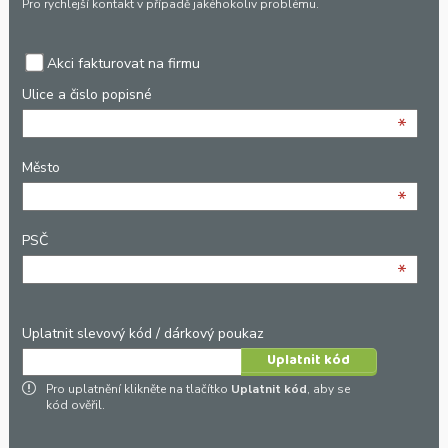
Pro rychlejší kontakt v případě jakéhokoliv problému.
Akci fakturovat na firmu
Ulice a čislo popisné
*
Město
*
PSČ
*
Uplatnit slevový kód / dárkový poukaz
Pro uplatnění klikněte na tlačítko
Uplatnit kód
, aby se
kód ověřil.