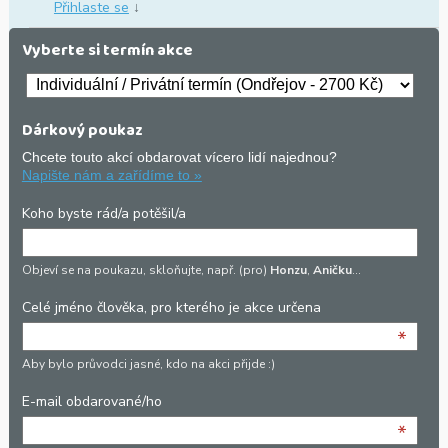
Přihlaste se
↓
Vyberte si termín akce
Dárkový poukaz
Chcete touto akcí obdarovat vícero lidí najednou?
Napište nám a zařídíme to »
Koho byste rád/a potěšil/a
Objeví se na poukazu, skloňujte, např. (pro)
Honzu
,
Aničku
…
Celé jméno člověka, pro kterého je akce určena
*
Aby bylo průvodci jasné, kdo na akci přijde :)
E-mail obdarované/ho
*