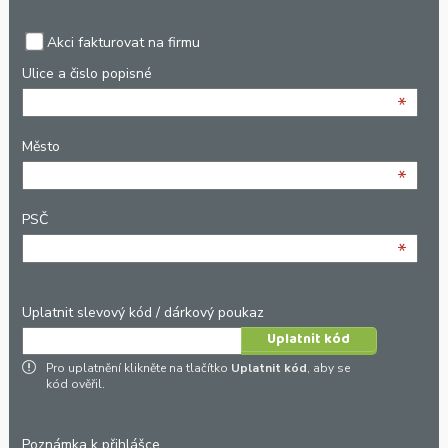
Akci fakturovat na firmu
Ulice a čislo popisné
*
Město
*
PSČ
*
Uplatnit slevový kód / dárkový poukaz
Pro uplatnění klikněte na tlačítko
Uplatnit kód
, aby se
kód ověřil.
Poznámka k přihlášce