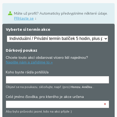
Máte už profil? Automaticky předvyplníme některé údaje.
Přihlaste se
↓
Vyberte si termín akce
Dárkový poukaz
Chcete touto akcí obdarovat vícero lidí najednou?
Napište nám a zařídíme to »
Koho byste rád/a potěšil/a
Objeví se na poukazu, skloňujte, např. (pro)
Honzu
,
Aničku
…
Celé jméno člověka, pro kterého je akce určena
*
Aby bylo průvodci jasné, kdo na akci přijde :)