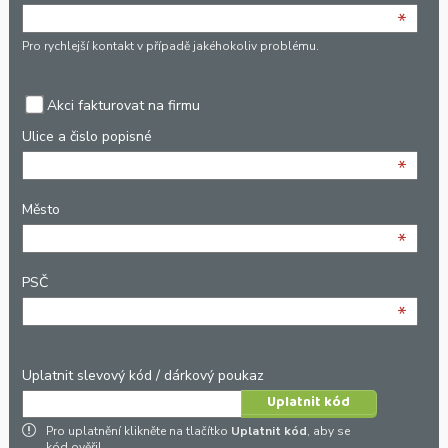
*
Pro rychlejší kontakt v případě jakéhokoliv problému.
Akci fakturovat na firmu
Ulice a čislo popisné
*
Město
*
PSČ
*
Uplatnit slevový kód / dárkový poukaz
Pro uplatnění klikněte na tlačítko
Uplatnit kód
, aby se
kód ověřil.