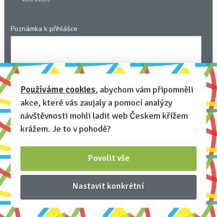
Poznámka k přihlášce
Chcete-li se na cokoli zeptat, nebo ke své přihlášce poznamenat.
Používáme cookies
, abychom vám připomněli
Anonymní profil
– odesláním přihlášky se automaticky
akce, které vás zaujaly a pomocí analýzy
vytvoří váš profil na Českem křížem krážem. Zatrhněte tuto
návštěvnosti mohli ladit web Českem křížem
volbu a profil bude skrytý.
krážem. Je to v pohodě?
Chci dostávat newsletter Českem křížem krážem
Povolit vše
Nastavit konkrétní