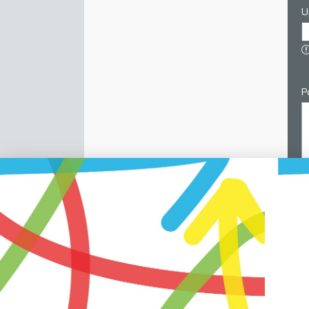
U
P
C
p
v