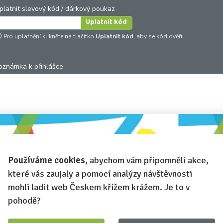
platnit slevový kód / dárkový poukaz
Pro uplatnění klikněte na tlačítko
Uplatnit kód
, aby se kód ověřil.
oznámka k přihlášce
hcete-li se na cokoli zeptat, nebo ke své přihlášce poznamenat.
Anonymní profil
– odesláním přihlášky se automaticky vytvoří váš
rofil na Českem křížem krážem. Zatrhněte tuto volbu a profil bude skryt
Používáme cookies
, abychom vám připomněli akce,
Anonymní přihláška
– i když váš profil není anonymní, zatrhněte tut
které vás zaujaly a pomocí analýzy návštěvnosti
olbu a přihláška na tuto akci se na vašem profilu neobjeví.
mohli ladit web Českem křížem krážem. Je to v
Chci dostávat newsletter Českem křížem krážem
pohodě?