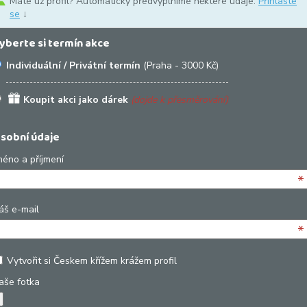
Máte už profil? Automaticky předvyplníme některé údaje.
Přihlaste
se
↓
yberte si termín akce
Individuální / Privátní termín
(Praha - 3000 Kč)
Koupit akci jako dárek
(dojde k přesměrování)
sobní údaje
méno a příjmení
*
áš e-mail
*
Vytvořit si Českem křížem krážem profil
aše fotka