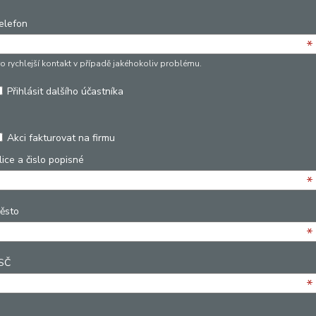
elefon
*
ro rychlejší kontakt v případě jakéhokoliv problému.
Přihlásit dalšího účastníka
Akci fakturovat na firmu
lice a čislo popisné
*
ěsto
*
SČ
*