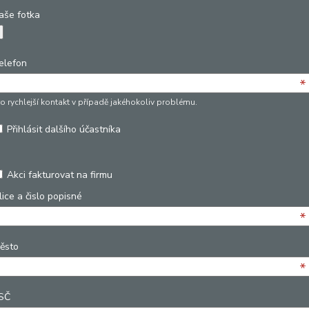
aše fotka
elefon
*
ro rychlejší kontakt v případě jakéhokoliv problému.
Přihlásit dalšího účastníka
Akci fakturovat na firmu
lice a čislo popisné
*
ěsto
*
SČ