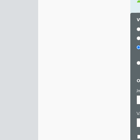
V
O
J
V