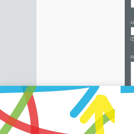
U
P
C
p
v