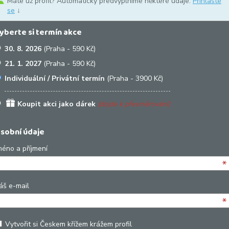
Máte už profil? Automaticky předvyplníme některé údaje.
Přihlaste
se
↓
yberte si termín akce
30. 8. 2026
(Praha - 590 Kč)
21. 1. 2027
(Praha - 590 Kč)
Individuální / Privátní termín
(Praha - 3900 Kč)
Koupit akci jako dárek
(dojde k přesměrování)
sobní údaje
méno a příjmení
*
áš e-mail
*
Vytvořit si Českem křížem krážem profil