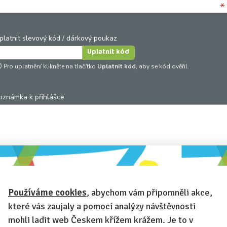
*
platnit slevový kód / dárkový poukaz
Pro uplatnění klikněte na tlačítko
Uplatnit kód
, aby se kód ověřil.
oznámka k přihlášce
hcete-li se na cokoli zeptat, nebo ke své přihlášce poznamenat.
Anonymní profil
– odesláním přihlášky se automaticky vytvoří váš
rofil na Českem křížem krážem. Zatrhněte tuto volbu a profil bude skryt
Používáme cookies
, abychom vám připomněli akce,
Anonymní přihláška
– i když váš profil není anonymní, zatrhněte tut
které vás zaujaly a pomocí analýzy návštěvnosti
olbu a přihláška na tuto akci se na vašem profilu neobjeví.
mohli ladit web Českem křížem krážem. Je to v