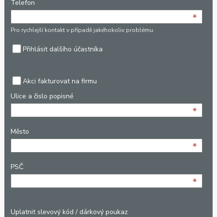
Telefon
*
Pro rychlejší kontakt v případě jakéhokoliv problému.
Přihlásit dalšího účastníka
Akci fakturovat na firmu
Ulice a čislo popisné
*
Město
*
PSČ
*
Uplatnit slevový kód / dárkový poukaz