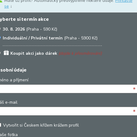
Máte už profil? Automaticky předvyplníme některé údaje.
Přihlaste
se
↓
yberte si termín akce
30. 8. 2026
(Praha - 590 Kč)
Individuální / Privátní termín
(Praha - 5900 Kč)
Koupit akci jako dárek
(dojde k přesměrování)
sobní údaje
méno a příjmení
*
áš e-mail
*
Vytvořit si Českem křížem krážem profil
aše fotka