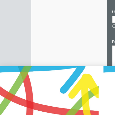
U
P
C
p
v