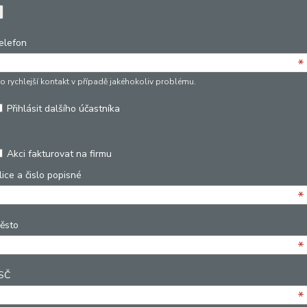
elefon
*
ro rychlejší kontakt v případě jakéhokoliv problému.
Přihlásit dalšího účastníka
Akci fakturovat na firmu
lice a čislo popisné
*
ěsto
*
SČ
*