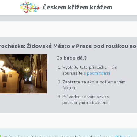
Českem křížem krážem
rocházka: Židovské Město v Praze pod rouškou no
Co bude dál?
Vyplníte tuto přihlášku –
tím
souhlasíte
s podmínkami
Zaplatíte za akci a pošleme vám
fakturu
Průvodce se vám ozve s
podrobnými instrukcemi