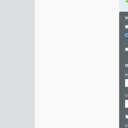
V
O
J
V
V