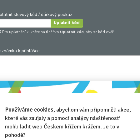
platnit slevový kód / dárkový poukaz
Pro uplatnění klikněte na tlačítko
Uplatnit kód
, aby se kód ověřil.
oznámka k přihlášce
hcete-li se na cokoli zeptat, nebo ke své přihlášce poznamenat.
Anonymní profil
– odesláním přihlášky se automaticky vytvoří váš
rofil na Českem křížem krážem. Zatrhněte tuto volbu a profil bude skryt
Používáme cookies
, abychom vám připomněli akce,
Anonymní přihláška
– i když váš profil není anonymní, zatrhněte tut
které vás zaujaly a pomocí analýzy návštěvnosti
olbu a přihláška na tuto akci se na vašem profilu neobjeví.
mohli ladit web Českem křížem krážem. Je to v
Chci dostávat newsletter Českem křížem krážem
pohodě?