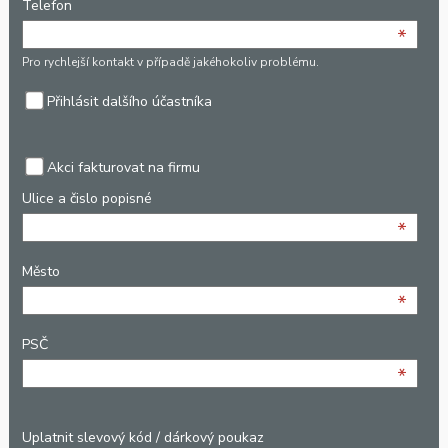
Telefon
*
Pro rychlejší kontakt v případě jakéhokoliv problému.
Přihlásit dalšího účastníka
Akci fakturovat na firmu
Ulice a čislo popisné
*
Město
*
PSČ
*
Uplatnit slevový kód / dárkový poukaz