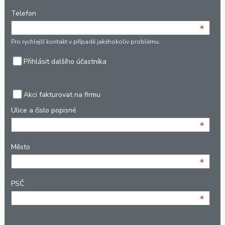
Telefon
*
Pro rychlejší kontakt v případě jakéhokoliv problému.
Přihlásit dalšího účastníka
Akci fakturovat na firmu
Ulice a čislo popisné
*
Město
*
PSČ
*