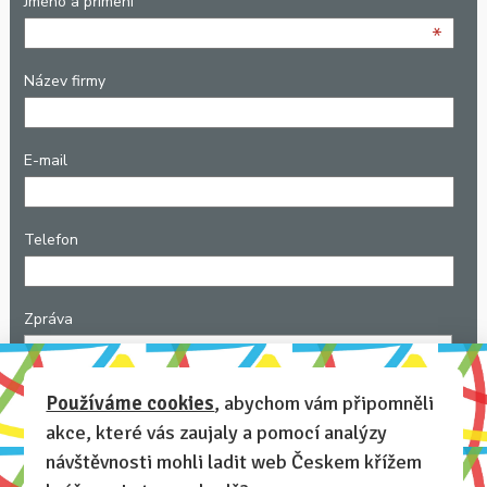
Jméno a přimení
*
Název firmy
E-mail
Telefon
Zpráva
*
Používáme cookies
, abychom vám připomněli
akce, které vás zaujaly a pomocí analýzy
Napište nám podrobnosti: ideální datum konání akce, počet
zaměstnanců, zda máte preference, kde akci uspořádat, další
návštěvnosti mohli ladit web Českem křížem
informace, které by měl průvodce vědět