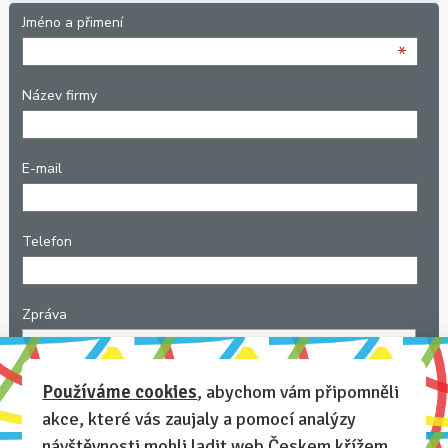
Jméno a přimení
*
Název firmy
E-mail
Telefon
Zpráva
*
Používáme cookies
, abychom vám připomněli
akce, které vás zaujaly a pomocí analýzy
Napište nám podrobnosti: ideální datum konání akce, počet
zaměstnanců, zda máte preference, kde akci uspořádat, další
návštěvnosti mohli ladit web Českem křížem