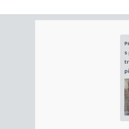
P
s
t
p