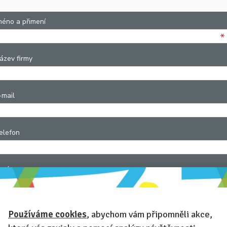
méno a přimení
*
ázev firmy
-mail
elefon
práva
*
Používáme cookies
, abychom vám připomněli akce,
apište nám podrobnosti: ideální datum konání akce, počet zaměstnanců, zda