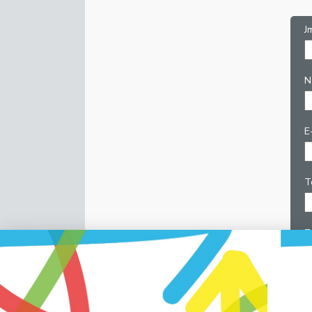
J
N
E
T
Z
N