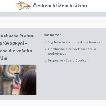
Českem křížem krážem
rocházka Prahou
Jak na to?
 průvodkyní –
Vyplníte tento poptávkový formulář
Domluvíme s průvodcem cenu a
rasa dle vašeho
podrobnosti
řání
Propojíme vás s průvodcem