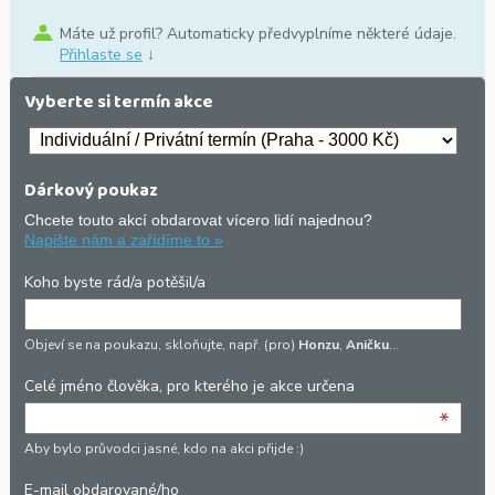
Máte už profil? Automaticky předvyplníme některé údaje.
Přihlaste se
↓
Vyberte si termín akce
Dárkový poukaz
Chcete touto akcí obdarovat vícero lidí najednou?
Napište nám a zařídíme to »
Koho byste rád/a potěšil/a
Objeví se na poukazu, skloňujte, např. (pro)
Honzu
,
Aničku
…
Celé jméno člověka, pro kterého je akce určena
*
Aby bylo průvodci jasné, kdo na akci přijde :)
E-mail obdarované/ho