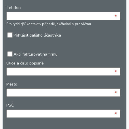
Telefon
*
Pro rychlejší kontakt v případě jakéhokoliv problému.
Přihlásit dalšího účastníka
Akci fakturovat na firmu
Ulice a čislo popisné
*
Město
*
PSČ
*