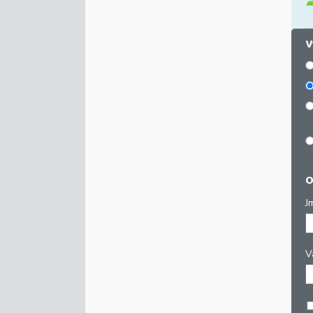
V
O
J
V