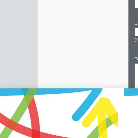
U
P
C
p
v