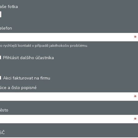
aše fotka
elefon
*
ro rychlejší kontakt v případě jakéhokoliv problému.
Přihlásit dalšího účastníka
Akci fakturovat na firmu
lice a čislo popisné
*
ěsto
*
SČ