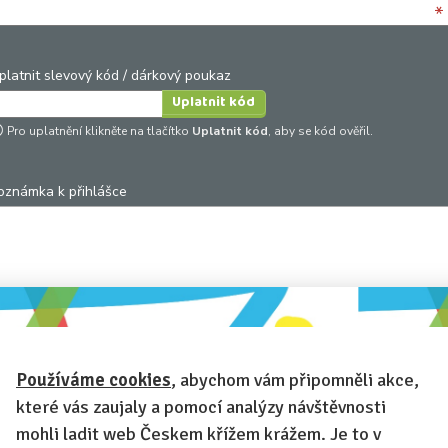
*
platnit slevový kód / dárkový poukaz
Pro uplatnění klikněte na tlačítko
Uplatnit kód
, aby se kód ověřil.
oznámka k přihlášce
hcete-li se na cokoli zeptat, nebo ke své přihlášce poznamenat.
Anonymní profil
– odesláním přihlášky se automaticky vytvoří váš
rofil na Českem křížem krážem. Zatrhněte tuto volbu a profil bude skryt
Používáme cookies
, abychom vám připomněli akce,
Anonymní přihláška
– i když váš profil není anonymní, zatrhněte tut
které vás zaujaly a pomocí analýzy návštěvnosti
olbu a přihláška na tuto akci se na vašem profilu neobjeví.
mohli ladit web Českem křížem krážem. Je to v