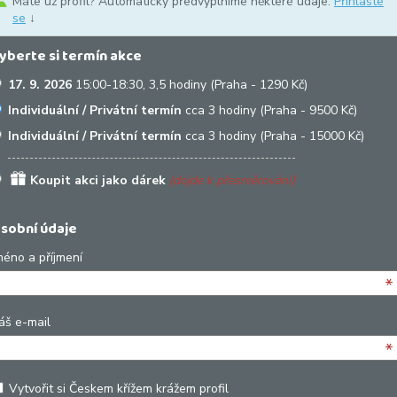
Máte už profil? Automaticky předvyplníme některé údaje.
Přihlaste
se
↓
yberte si termín akce
17. 9. 2026
15:00-18:30, 3,5 hodiny (Praha - 1290 Kč)
Individuální / Privátní termín
cca 3 hodiny (Praha - 9500 Kč)
Individuální / Privátní termín
cca 3 hodiny (Praha - 15000 Kč)
Koupit akci jako dárek
(dojde k přesměrování)
sobní údaje
méno a příjmení
*
áš e-mail
*
Vytvořit si Českem křížem krážem profil