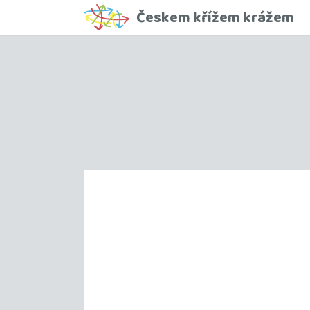
Českem křížem krážem