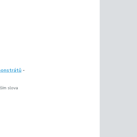
monstrátů
-
ším slova
: