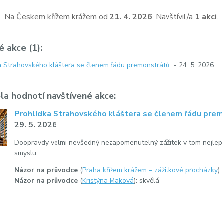
Na Českem křížem krážem od
21. 4. 2026
. Navštívil/a
1 akci
.
 akce (1):
a Strahovského kláštera se členem řádu premonstrátů
- 24. 5. 2026
ela hodnotí navštívené akce:
Prohlídka Strahovského kláštera se členem řádu pre
29. 5. 2026
Doopravdy velmi nevšedný nezapomenutelný zážitek v tom nejlep
smyslu.
Názor na průvodce
(
Praha křížem krážem – zážitkové procházky
)
Názor na průvodce
(
Kristýna Maková
): skvělá