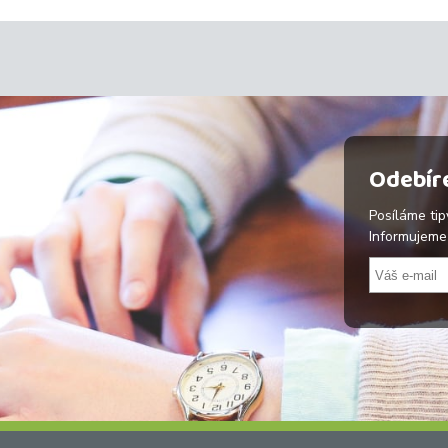
Odebíre
Posíláme tip
Informujeme 