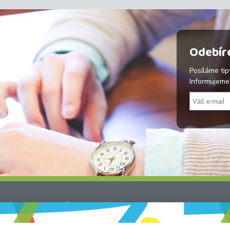
Odebíre
Posíláme tip
Informujeme 
Více o Českem křížem krážem
Českem křížem krážem – skupina sdílené