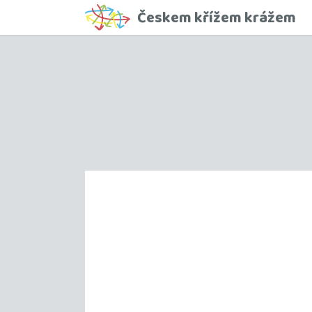
Českem křížem krážem