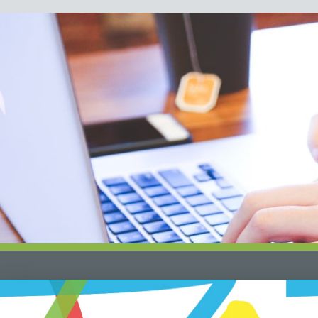
Děláme to s láskou ♥