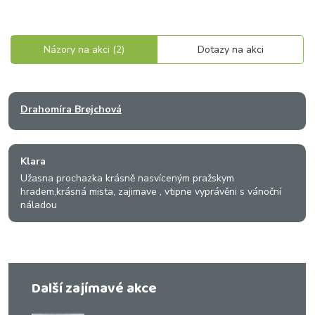
Názory na akci (2)
Dotazy na akci
Drahomíra Brejchová
, před 7 měsíci
Klara
, před 7 měsíci
Užasna prochazka krásně nasvíceným pražskym
hradem,krásná mista, zajimave , vtipne vyprávěni s vánoční
náladou
Další zajímavé akce