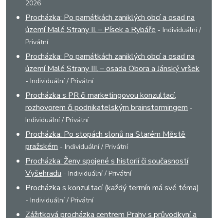
2026
Procházka: Po památkách zaniklých obcí a osad na
území Malé Strany II. – Písek a Rybáře
- Individuální /
Privátní
Procházka: Po památkách zaniklých obcí a osad na
území Malé Strany III. – osada Obora a Jánský vršek
- Individuální / Privátní
Procházka s PR či marketingovou konzultací,
rozhovorem či podnikatelským brainstormingem
-
Individuální / Privátní
Procházka: Po stopách slonů na Starém Městě
pražském
- Individuální / Privátní
Procházka: Ženy spojené s historií či současností
Vyšehradu
- Individuální / Privátní
Procházka s konzultací (každý termín má své téma)
- Individuální / Privátní
Zážitková procházka centrem Prahy s průvodkyní a