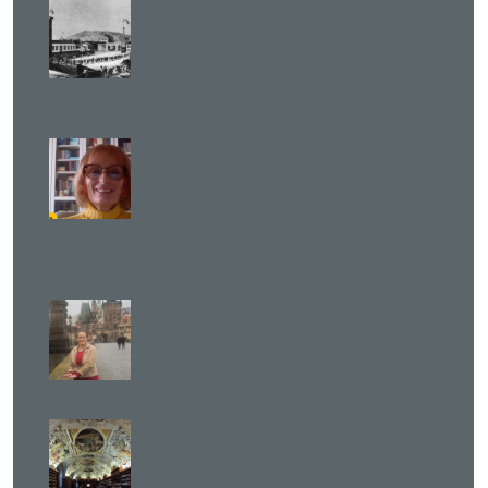
Online přednáška: Historie železniční
dopravy v Praze – Pražská nádraží
Tomáš Bezouška
,
Praha křížem krážem –
zážitkové procházky
Video akce
Online přednáška: Pražský
Wenzelstein, tajemná zřícenina
luxusního sídla Václava IV.
Judita Peschlová
,
Praha křížem krážem –
zážitkové procházky
Video akce
Procházka: Seznamte se, Karlův most
Kristýna Maková
,
Praha křížem krážem –
zážitkové procházky
,
Praha
Individuální / privátní
Procházka: Strahovský klášter se
soukromou prohlídkou sálů
Strahovské knihovny