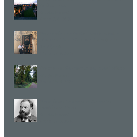
rouškou noci
Kristýna Maková
,
Praha
7. 8. 2026
Po stopách pražských prostitutek z
přelomu 19. a 20. století a nejen to
René Ševčík
,
Praha
17. 9. 2026
Procházka: Seznamte se, Jelení příkop
Kristýna Maková
,
Praha
15. 8. 2026
Procházka: Po stopách Antonína
Dvořáka v Praze
Kristýna Maková
,
Praha
17. 9. 2026