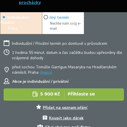
procházky
Individuální /
Jiný termín
Privátní
Nechte nám svůj e-
Praha
mail
Individuální / Privátní termín po domluvě s průvodcem
1 hodina 55 minut, datum a čas začátku budou upřesněny dle
vzájemné dohody
před sochou Tomáše Garrigue Masaryka na Hradčanském
náměstí, Praha
(mapa)
Akce je individuální / privátní
5 900 Kč
Přihlaste se
Přidat na seznam přání
Koupit jako dárek