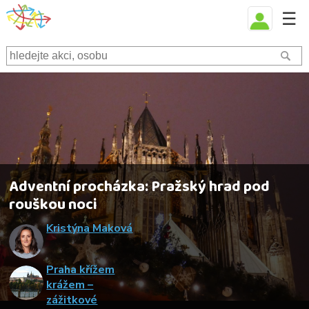
☰
Adventní procházka: Pražský hrad pod
rouškou noci
Kristýna Maková
Praha křížem
krážem –
zážitkové