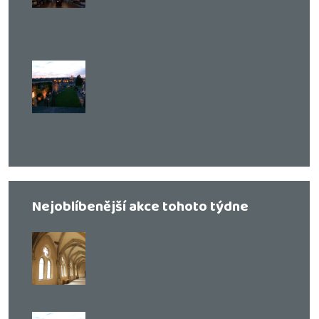
Kristýna Maková
,
Praha křížem krážem –
zážitkové procházky
,
Praha
3. 10. 2026
Procházka: Bastion U Božích muk pod
rouškou noci
Kristýna Maková
,
Praha křížem krážem –
zážitkové procházky
,
Praha
7. 8. 2026
Nejoblíbenější akce tohoto týdne
Procházka: Seznamte se, Anežský
klášter
Kristýna Maková
,
Praha
30. 8. 2026
Procházka: Bastion U Božích muk pod