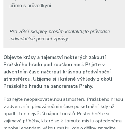
přímo s průvodkyní.
Pro větší skupiny prosím kontaktujte průvodce
individuálně pomocí zprávy.
Objevte krásy a tajemství některých zákoutí
Pražského hradu pod rouškou noci. Přijďte v
adventním čase načerpat krásnou předvánoční
atmosférou. Užijeme si i krásné výhledy z okolí
Pražského hradu na panoramata Prahy.
Poznejte neopakovatelnou atmosféru Pražského hradu
v adventním předvánočním čase po setmění, kdy už
opadl i ten největší nápor turistů. Poslechněte si
zajímavé příběhy, které se k tomuto místu opředenému
mnoha legendami vážou, místu, kde o dějiny zavadíte