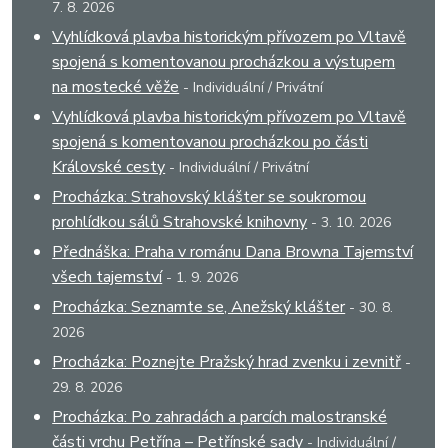
7. 8. 2026
Vyhlídková plavba historickým přívozem po Vltavě
spojená s komentovanou procházkou a výstupem
na mostecké věže
- Individuální / Privátní
Vyhlídková plavba historickým přívozem po Vltavě
spojená s komentovanou procházkou po části
Královské cesty
- Individuální / Privátní
Procházka: Strahovský klášter se soukromou
prohlídkou sálů Strahovské knihovny
- 3. 10. 2026
Přednáška: Praha v románu Dana Browna Tajemství
všech tajemství
- 1. 9. 2026
Procházka: Seznamte se, Anežský klášter
- 30. 8.
2026
Procházka: Poznejte Pražský hrad zvenku i zevnitř
-
29. 8. 2026
Procházka: Po zahradách a parcích malostranské
části vrchu Petřína – Petřínské sady
- Individuální /