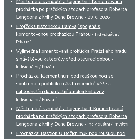
Město plné symbolů a tajemství I: Komentovaná
procházka po pražských stopách profesora Roberta
Langdona z knihy Dana Browna
- 29. 8. 2026
Projížďka historickou tramvají spojená s
komentovanou procházkou Prahou
- Individuální /
Privátní
Výjimečná komentovaná prohlídka Pražského hradu
s návštěvou katedrály před otevírací dobou
-
Individuální / Privátní
Procházka: Klementinum pod rouškou noci se
soukromou prohlídkou Astronomické věže a
nahlédnutím do unikátní barokní knihovny
-
Individuální / Privátní
Město plné symbolů a tajemství II: Komentovaná
procházka po pražských stopách profesora Roberta
Langdona z knihy Dana Browna
- Individuální / Privátní
Procházka: Bastion U Božích muk pod rouškou noci
-