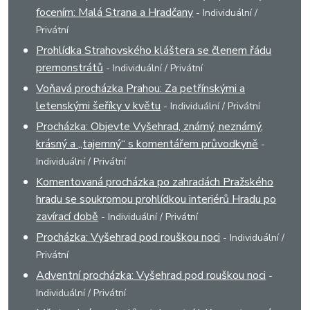
focením: Malá Strana a Hradčany
- Individuální /
Privátní
Prohlídka Strahovského kláštera se členem řádu
premonstrátů
- Individuální / Privátní
Voňavá procházka Prahou: Za petřínskými a
letenskými šeříky v květu
- Individuální / Privátní
Procházka: Objevte Vyšehrad, známý, neznámý,
krásný a „tajemný“ s komentářem průvodkyně
-
Individuální / Privátní
Komentovaná procházka po zahradách Pražského
hradu se soukromou prohlídkou interiérů Hradu po
zavírací době
- Individuální / Privátní
Procházka: Vyšehrad pod rouškou noci
- Individuální /
Privátní
Adventní procházka: Vyšehrad pod rouškou noci
-
Individuální / Privátní