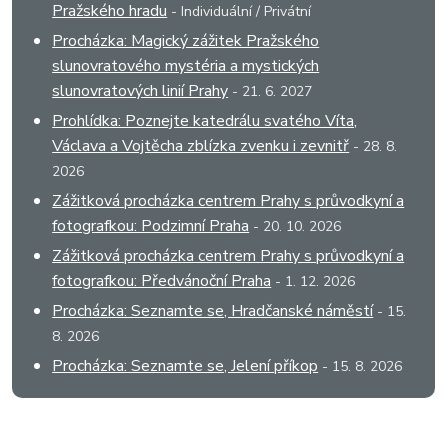
Pražského hradu
- Individuální / Privátní
Procházka: Magický zážitek Pražského
slunovratového mystéria a mystických
slunovratových linií Prahy
- 21. 6. 2027
Prohlídka: Poznejte katedrálu svatého Víta,
Václava a Vojtěcha zblízka zvenku i zevnitř
- 28. 8.
2026
Zážitková procházka centrem Prahy s průvodkyní a
fotografkou: Podzimní Praha
- 20. 10. 2026
Zážitková procházka centrem Prahy s průvodkyní a
fotografkou: Předvánoční Praha
- 1. 12. 2026
Procházka: Seznamte se, Hradčanské náměstí
- 15.
8. 2026
Procházka: Seznamte se, Jelení příkop
- 15. 8. 2026