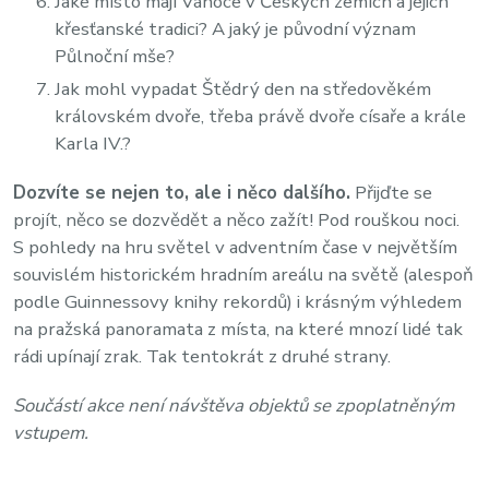
Jaké místo mají Vánoce v Českých zemích a jejich
křesťanské tradici? A jaký je původní význam
Půlnoční mše?
Jak mohl vypadat Štědrý den na středověkém
královském dvoře, třeba právě dvoře císaře a krále
Karla IV.?
Dozvíte se nejen to, ale i něco dalšího.
Přijďte se
projít, něco se dozvědět a něco zažít! Pod rouškou noci.
S pohledy na hru světel v adventním čase v největším
souvislém historickém hradním areálu na světě (alespoň
podle Guinnessovy knihy rekordů) i krásným výhledem
na pražská panoramata z místa, na které mnozí lidé tak
rádi upínají zrak. Tak tentokrát z druhé strany.
Součástí akce není návštěva objektů se zpoplatněným
vstupem.