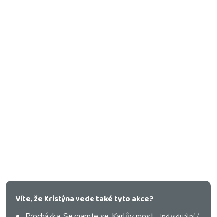
Víte, že Kristýna vede také tyto akce?
Procházka: Seznamte se, Karlův most
- Individuální /