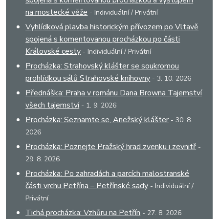
na mostecké věže
- Individuální / Privátní
Vyhlídková plavba historickým přívozem po Vltavě
spojená s komentovanou procházkou po části
Královské cesty
- Individuální / Privátní
Procházka: Strahovský klášter se soukromou
prohlídkou sálů Strahovské knihovny
- 3. 10. 2026
Přednáška: Praha v románu Dana Browna Tajemství
všech tajemství
- 1. 9. 2026
Procházka: Seznamte se, Anežský klášter
- 30. 8.
2026
Procházka: Poznejte Pražský hrad zvenku i zevnitř
-
29. 8. 2026
Procházka: Po zahradách a parcích malostranské
části vrchu Petřína – Petřínské sady
- Individuální /
Privátní
Tichá procházka: Vzhůru na Petřín
- 27. 8. 2026