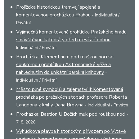
Projížďka historickou tramvají spojená s
komentovanou procházkou Prahou
- Individuální /
Privátní
Výjimečná komentovaná prohlídka Pražského hradu
s návštěvou katedrály před otevírací dobou
-
Individuální / Privátní
Procházka: Klementinum pod rouškou noci se
soukromou prohlídkou Astronomické věže a
nahlédnutím do unikátní barokní knihovny
-
Individuální / Privátní
Město plné symbolů a tajemství II: Komentovaná
procházka po pražských stopách profesora Roberta
Langdona z knihy Dana Browna
- Individuální / Privátní
Procházka: Bastion U Božích muk pod rouškou noci
-
7. 8. 2026
Vyhlídková plavba historickým přívozem po Vltavě
spojená s komentovanou procházkou a výstupem