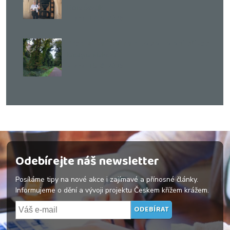
René Ševčík
,
Praha
17. 9. 2026
Procházka: Seznamte se, Jelení příkop
Kristýna Maková
,
Praha
15. 8. 2026
Odebírejte náš newsletter
Posíláme tipy na nové akce i zajímavé a přínosné články.
Informujeme o dění a vývoji projektu Českem křížem krážem.