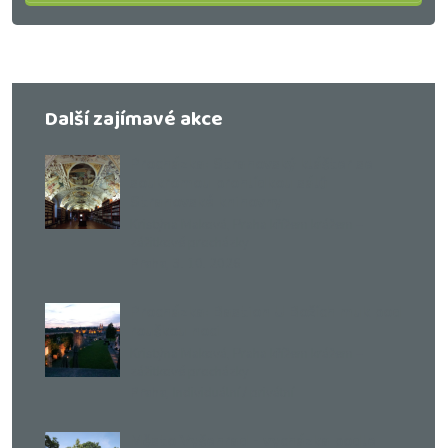
Další zajímavé akce
Procházka: Strahovský klášter se
soukromou prohlídkou sálů
Strahovské knihovny
Kristýna Maková
,
Praha křížem krážem –
zážitkové procházky
,
Praha
3. 10. 2026
Procházka: Bastion U Božích muk pod
rouškou noci
Kristýna Maková
,
Praha křížem krážem –
zážitkové procházky
,
Praha
Individuální / privátní
Město Vyšehrad - vycházka podle