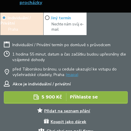
procházky
Individuální /
Jiný termín
Privátní
Nechte nám svůj e-
Praha
mail
Individuální / Privátní termín po domluvě s průvodcem
1 hodina 55 minut, datum a čas začátku budou upřesněny dle
vzájemné dohody
před Táborskou bránou, u cedule ukazující ke vstupu do
vyšehradské citadely, Praha
(mapa)
Akce je individuální / privátní
5 900 Kč
Přihlaste se
Přidat na seznam přání
Koupit jako dárek