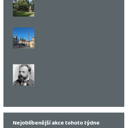
čísel popisných 5
Pražské domy
,
Praha
8. 8. 2026
Procházka: Seznamte se, Hradčanské
náměstí
Kristýna Maková
,
Praha křížem krážem –
zážitkové procházky
,
Praha
15. 8. 2026
Procházka: Po stopách Antonína
Dvořáka v Praze
Kristýna Maková
,
Praha křížem krážem –
zážitkové procházky
,
Praha
17. 9. 2026
Nejoblíbenější akce tohoto týdne