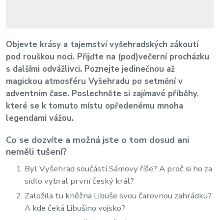
Objevte krásy a tajemství vyšehradských zákoutí
pod rouškou noci. Přijďte na (pod)večerní procházku
s dalšími odvážlivci. Poznejte jedinečnou až
magickou atmosféru Vyšehradu po setmění v
adventním čase. Poslechněte si zajímavé příběhy,
které se k tomuto místu opředenému mnoha
legendami vážou.
Co se dozvíte a možná jste o tom dosud ani
neměli tušení?
Byl Vyšehrad součástí Sámovy říše? A proč si ho za
sídlo vybral první český král?
Založila tu kněžna Libuše svou čarovnou zahrádku?
A kde čeká Libušino vojsko?