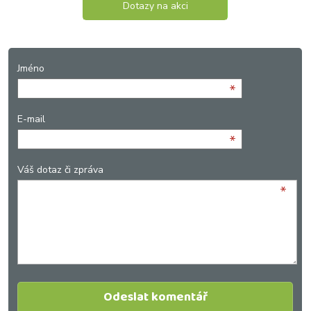
Dotazy na akci
Jméno
*
E-mail
*
Váš dotaz či zpráva
*