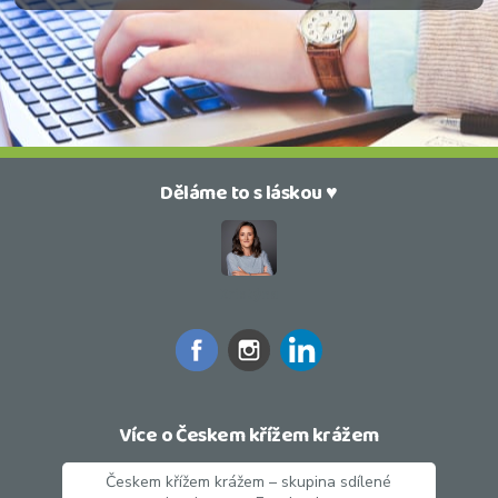
Děláme to s láskou ♥
Kristýna
Více o Českem křížem krážem
Českem křížem krážem – skupina sdílené