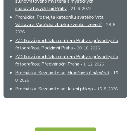
slunovratového mystéria a mystických
slunovratových linií Prahy
- 21. 6. 2027
Prohlídka: Poznejte katedrálu svatého Víta,
Václava a Vojtěcha zblízka zvenku i zevnitř
- 28. 8.
2026
Zážitková procházka centrem Prahy s průvodkyní a
fotografkou: Podzimní Praha
- 20. 10. 2026
Zážitková procházka centrem Prahy s průvodkyní a
fotografkou: Předvánoční Praha
- 1. 12. 2026
Procházka: Seznamte se, Hradčanské náměstí
- 15.
8. 2026
Procházka: Seznamte se, Jelení příkop
- 15. 8. 2026