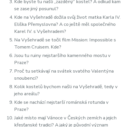
Kde byste tu našli „zazděný“ kostel? A odkud kam
se zase jiný posunul?
Kde na Vyšehradě dožila svůj život matka Karla IV.
Eliška Přemyslovna? A co ještě měl společného
Karel IV. s Vyšehradem?
Na Vyšehradě se točil film Mission: Impossible s
Tomem Cruisem. Kde?
Jsou tu ruiny nejstaršího kamenného mostu v
Praze?
Proč tu setkávají na svátek svatého Valentýna
snoubenci?
Kolik kostelů bychom našli na Vyšehradě, tedy v
jeho areálu?
Kde se nachází nejstarší románská rotunda v
Praze?
Jaké místo mají Vánoce v Českých zemích a jejich
křesťanské tradici? A jaký je původní význam