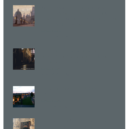
Město plné symbolů a tajemství I:
Komentovaná procházka po pražských
stopách profesora Roberta Langdona
z knihy Dana Browna
Kristýna Maková
,
Praha
29. 8. 2026
Prohlídka: Poznejte katedrálu
svatého Víta, Václava a Vojtěcha
zblízka zvenku i zevnitř
Kristýna Maková
,
Praha
28. 8. 2026
Procházka: Bastion U Božích muk pod
rouškou noci
Kristýna Maková
,
Praha
7. 8. 2026
Po stopách pražských prostitutek z
přelomu 19. a 20. století a nejen to