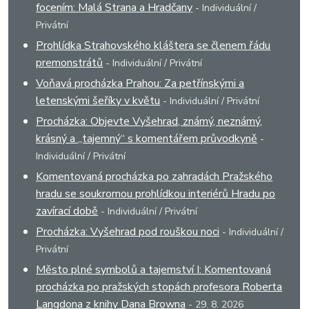
focením: Malá Strana a Hradčany
- Individuální /
Privátní
Prohlídka Strahovského kláštera se členem řádu
premonstrátů
- Individuální / Privátní
Voňavá procházka Prahou: Za petřínskými a
letenskými šeříky v květu
- Individuální / Privátní
Procházka: Objevte Vyšehrad, známý, neznámý,
krásný a „tajemný“ s komentářem průvodkyně
-
Individuální / Privátní
Komentovaná procházka po zahradách Pražského
hradu se soukromou prohlídkou interiérů Hradu po
zavírací době
- Individuální / Privátní
Procházka: Vyšehrad pod rouškou noci
- Individuální /
Privátní
Město plné symbolů a tajemství I: Komentovaná
procházka po pražských stopách profesora Roberta
Langdona z knihy Dana Browna
- 29. 8. 2026